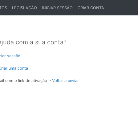
TOS
LEGISLAÇÃO
INICIAR SESSÃO
CRIAR CONTA
ajuda com a sua conta?
iciar sessão
Criar uma conta
il com o link de ativação >
Voltar a enviar