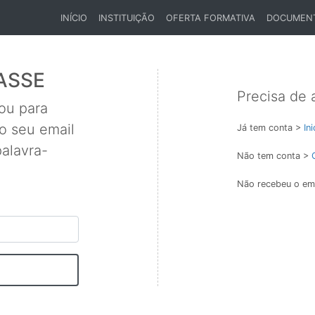
INÍCIO
INSTITUIÇÃO
OFERTA FORMATIVA
DOCUMEN
(CURRENT)
ASSE
Precisa de 
zou para
 o seu email
Já tem conta >
In
palavra-
Não tem conta >
Não recebeu o ema